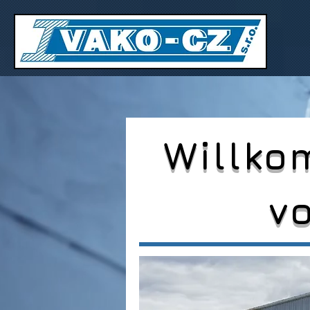
Willko
v