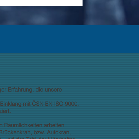
er Erfahrung, die unsere
m Einklang mit ČSN EN ISO 9000,
iert.
n Räumlichkeiten arbeiten
 Brückenkran, bzw. Autokran,