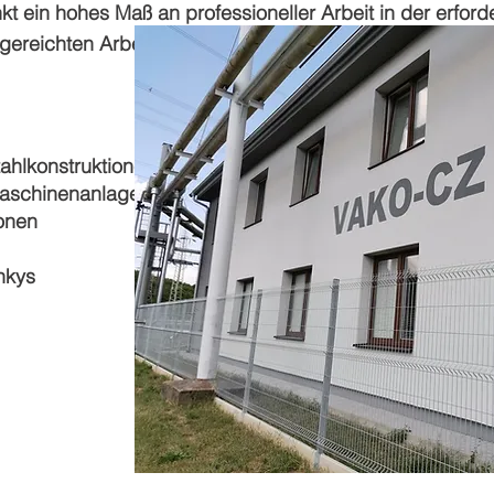
t ein hohes Maß an professioneller Arbeit in der erford
ngereichten Arbeiten entsprechen allen geltenden Geset
ahlkonstruktionen
Maschinenanlagen
onen
nkys