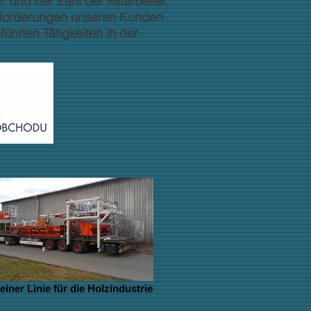
und der Zahl der Mitarbeiter.
 Anforderungen unseren Kunden
hrten Tätigkeiten in der
n.
 einer Linie für die Holzindustrie