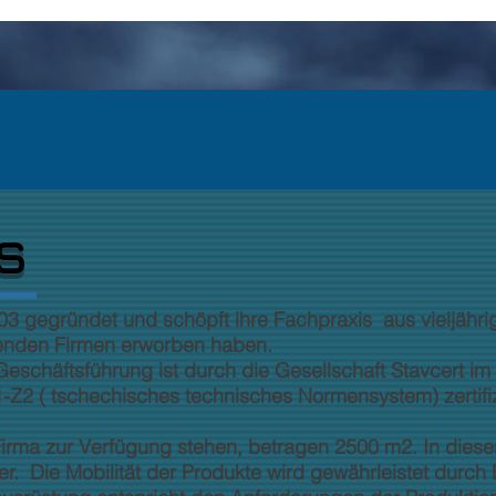
s
3 gegründet und schöpft ihre Fachpraxis aus vieljährig
henden Firmen erworben haben.
Geschäftsführung ist durch die Gesellschaft Stavcert i
2 ( tschechisches technisches Normensystem) zertifiz
Firma zur Verfügung stehen, betragen 2500 m2. In diese
er. Die Mobilität der Produkte wird gewährleistet durch