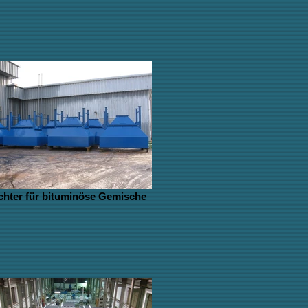
ichter für bituminöse Gemische