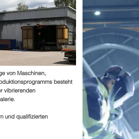
age von Maschinen,
 Produktionsprogramms besteht
r vibrierenden
alerie.
 und qualifizierten