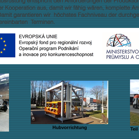
srüstung entspricht den Anforderungen der Produktion 
 der Kooperation aus, damit wir fähig wären, komplette
amit garantieren wir höchstes Fachniveau der durchgefü
vereinbarten Terminen.
 den gültigen Gesetzen, Vorschriften und Verordnunge
Hubvorrichtung
Teil