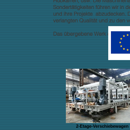
Hubkarren, usw. Die Maschinenau
Sondertätigkeiten führen wir in
und ihre Projekte abzudecken. D
verlangten Qualität und zu den 
Das übergebene Werk entspricht
2-Etage-Verschiebewagen