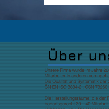
Über un
Unsere Firma wurde im Jahre 200
Mitarbeiter in anderen vorange
Die Qualität und Systematik der 
ČN EN ISO 3834-2 , ČSN 732601-Z
Die Herstellungsräume, die der 
bedarfsgerecht 30 – 40 Mitarbeit